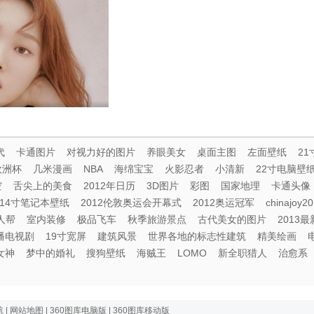
神李圣经休闲金发迷人写真
代
卡通图片
对视力好的图片
养眼美女
桌面主图
左面壁纸
2
欧洲杯
几米漫画
NBA
海绵宝宝
火影忍者
小清新
22寸电脑壁
空
舌尖上的美食
2012年日历
3D图片
彩图
国家地理
卡通头像
14寸笔记本壁纸
2012伦敦奥运会开幕式
2012奥运冠军
chinajoy2
人帮
室内装修
极品飞车
秋季旅游景点
古代美女的图片
2013
热播电视剧
19寸宽屏
建筑风景
世界各地的标志性建筑
精美绘画
女神
梦中的婚礼
搜狗壁纸
海贼王
LOMO
新全职猎人
治愈系
航
|
网站地图
|
360图库电脑版
|
360图库移动版