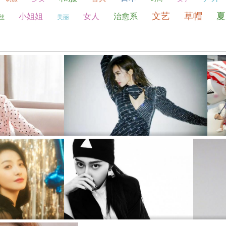
文艺
草帽
夏
小姐姐
女人
治愈系
丝
美丽
杨幂睡衣妖娆妩媚写真
时尚大片封面蔡依林湿发造型写真
复古妩媚妖娆迷人写真
曹曦月性感摩登时尚休闲唯美写真