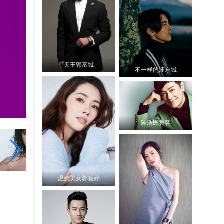
天王郭富城
不一样的汪东城
陈浩民整容
温婉美女郭碧婷