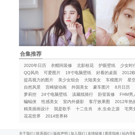
时尚女神鞠婧祎冷艳优雅妩媚迷人写真
时尚唯美女
合集推荐
2020年日历
衣帽间装修
北影校花
护眼壁纸
少女时
QQ风尚
可爱图片
19寸电脑壁纸
好看的桌面
2012
提高视力的图片
美少女组合
大陆美女
车模图片
星
自然风景
宫崎骏动画
外国美女
豪车图片
8月日历
萝莉控
24寸电脑壁纸
滇藏线骑行
卧室装修
FHM男
蝙蝠侠
性感美女
室内外摄影
客厅效果图
2012年
精美插画设计
我是歌手
十二生肖
水,生命之源
宅男
花花世界
2014世界杯
关于我们
|
联系我们
|
版权声明
|
加入我们
|
友情链接
|
图库指南
|
站内导