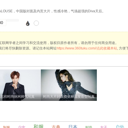
aurent登JALOUSE，中国版封面及内页大片，性感冷艳，气场超强的Diva天后。
80
互联网学者之间学习和交流使用，版权归原作者所有，请勿用于任何商业用途。
om，我们将尽快删除资源。请记住本站网址
https://www.360tuku.com//点此收藏本站
, 方
罗志祥时尚休闲帅气写真
时尚大片封面蔡依林湿发造型写真
和服
古典
日本
户外
少女
制服
时尚
女子