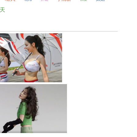
天
安以轩美丽清新写真
0
0
极品爆乳汽车宝贝身穿性感吊带
时尚成熟性感女神杨幂红秀封面写真