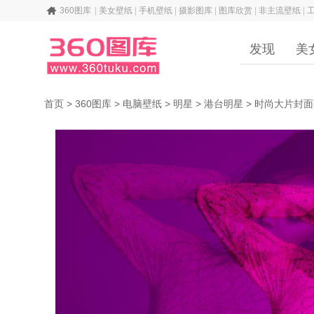
360图库
|
美女壁纸
|
手机壁纸
|
摄影图库
|
图库欣赏
|
非主流壁纸
|
发现
美
首页
>
360图库
>
电脑壁纸
>
明星
>
港台明星
>
时尚大片封面