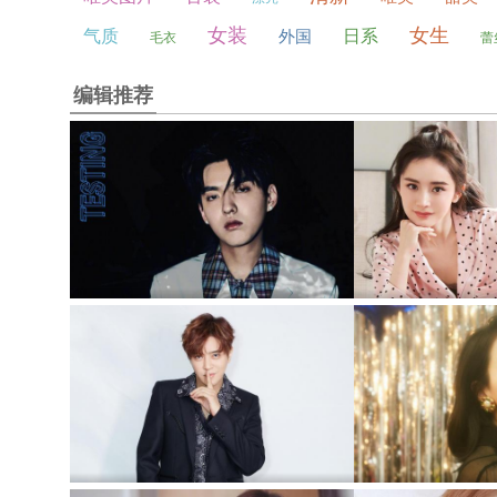
女装
女生
气质
外国
日系
毛衣
蕾
编辑推荐
吴亦凡时间海帅气休闲写真
极品性感女神
罗志祥时尚休闲帅气写真
性感女神宋茜