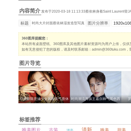
内容简介
发布于2020-03-18 11:13:33蔡依林身着Saint L
标题
图片分辨率
1920x10
时尚大片封面蔡依林湿发造型写真
360图库提醒您：
本站所有
桌面壁纸
、
360图库
及其他图片素材资源均为用户上传，仅供
如有无意侵犯了您的版权，请及时联系邮箱：admin@360tuku.c
图片导览
小清新陈意涵少女风唯美气质休
时尚潮流男孩王嘉尔帅气黑色西
闲迷人写真
装迷人写真
标签推荐
清新
唯美图片
古装
唯美
甜美
漂亮