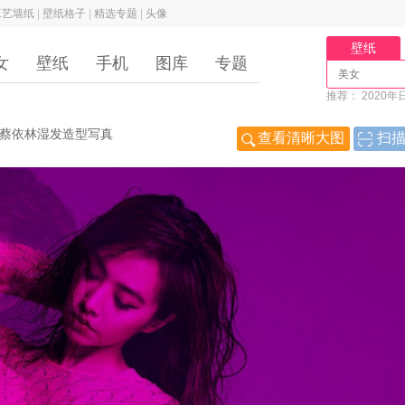
工艺墙纸
|
壁纸格子
|
精选专题
|
头像
壁纸
女
壁纸
手机
图库
专题
推荐：
2020年
视力好的图片
左
蔡依林湿发造型写真
查看清晰大图
扫