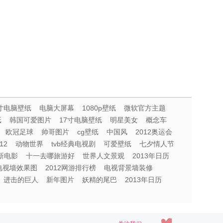
1寸电脑壁纸
电脑大屏幕
1080p壁纸
微软官方主题
纸
韩国可爱图片
17寸电脑壁纸
明星美女
概念车
欧冠足球
帅哥图片
cg壁纸
中国风
2012奥运会
012
动物世界
tvb经典电视剧
可爱壁纸
七夕情人节
最新电影
十一去哪旅游好
世界人文景观
2013年日历
电视墙效果图
2012网游排行榜
电视背景墙装修
进击的巨人
新年图片
妖精的尾巴
2013年日历