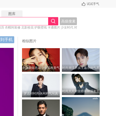
试试手气
图库
高级搜素
日历
衣帽间装修
北影校花
护眼壁纸
卡通图片
少女时代
对
面壁纸
桌面主图
养眼美女
描到手机
相似图片
小清新陈意涵少女风唯美气
时尚潮流男孩王嘉尔帅气黑
质休闲迷人写真
色西装迷人写真
时尚大片封面蔡依林湿发造
罗志祥时尚休闲帅气写真
型写真