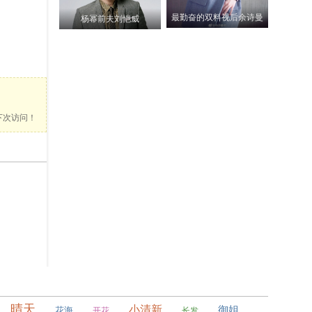
最勤奋的双料视后余诗曼
杨幂前夫刘恺威
下面是为你推荐的更多相似内容
便下次访问！
偶像练习生陈
亚洲舞王
陈伟霆野狼disco
立农
0
0
0
0
欧阳娜娜垫肩西装裙
音乐男神
0
0
0
0
晴天
小清新
御姐
花海
开花
长发