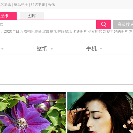
工艺墙纸
|
壁纸格子
|
精选专题
|
头像
壁纸
图库
高级搜
：
2020年日历
衣帽间装修
北影校花
护眼壁纸
卡通图片
少女时代
对视力好的图片
左
桌面主图
养眼美女
壁纸
手机