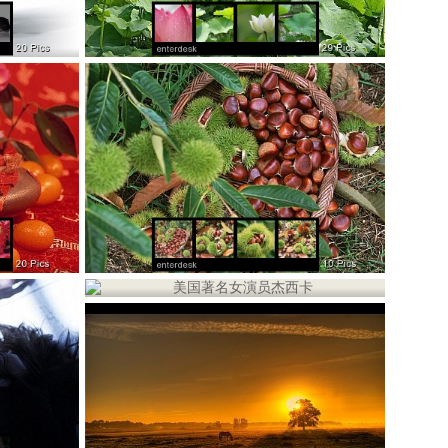
者最爱运动鞋
大自然花卉荟萃西湖的
设计风格装饰
诱惑的果实板栗
美国著名女演员杰西卡