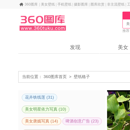
360图库
|
美女壁纸
|
手机壁纸
|
摄影图库
|
图库欣赏
|
非主流壁纸
|
推荐
纸
发现
美女
当前位置：
360图库首页
>
壁纸格子
花卉铁线莲 (31)
美女明星依力写真 (10)
美女唐嫣写真 (14)
啤酒创意广告 (23)