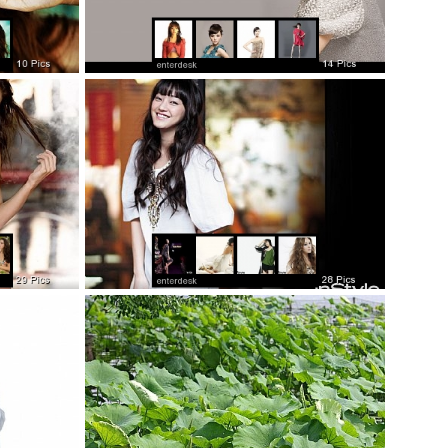
明星依力写真
美女唐嫣写真
2009世界小姐
韩国《Instyle》封面