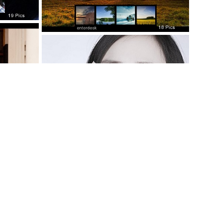
女星木下亚由
比莉·派佩写真
《我与梦露的
美女明星陶慧