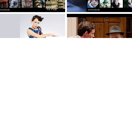
钱王祠风景
日本当红
台湾美女明星刘心悠
当红电影