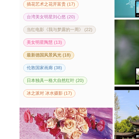
插花艺术之花开富贵 (17)
台湾美女明星刘心悠 (20)
当红电影《我与梦露的一周》 (22)
美女明星陶慧 (13)
最新德国风景风光 (18)
伦敦国家画廊 (38)
日本独具一格大自然红叶 (20)
冰之派对 冰水摄影 (17)