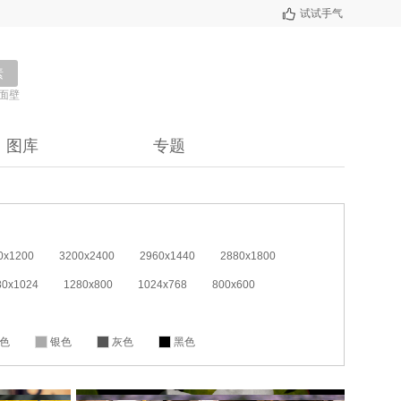
试试手气
素
面壁
图库
专题
0x1200
3200x2400
2960x1440
2880x1800
80x1024
1280x800
1024x768
800x600
色
银色
灰色
黑色