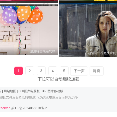
超清
超清灰色壁纸蹲着的外国美女
超清静物壁纸大丽花
超
超清静物壁纸圣约翰草
超清人物壁纸壁
超清静物壁纸
超清静物壁纸玫瑰花瓣上的水珠
超清静物壁纸草地上的维尼熊
超清静物壁
0
0
0
0
浪漫唯美艳丽气球
超清静物壁纸夏天紫色的花
0
0
超清雨中棕色头发的
0
0
0
0
0
0
0
0
1
2
3
4
5
下一页
尾页
下拉可以自动继续加载
航
|
网站地图
|
360图库电脑版
|
360图库移动版
墙纸
,支持
桌面壁纸
的在线DIY,为美化电脑桌面而努力,力争
Reserved
苏ICP备2024065818号-2