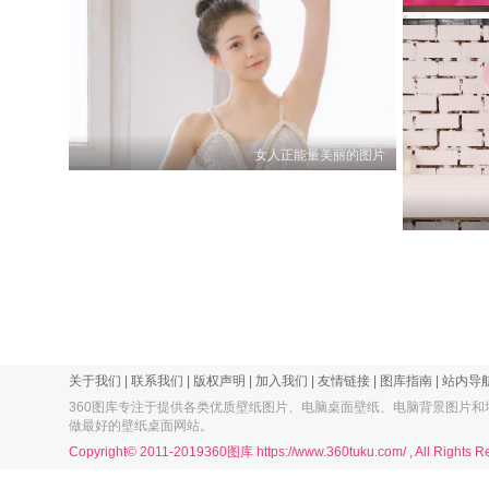
女人正能量美丽的图片
0
0
关于我们
|
联系我们
|
版权声明
|
加入我们
|
友情链接
|
图库指南
|
站内导
360图库
专注于提供各类优质
壁纸
图片、
电脑桌面壁纸
、电脑
背景图片
和
做最好的
壁纸桌面
网站。
Copyright© 2011-2019360图库 https://www.360tuku.com/ , All Rights 