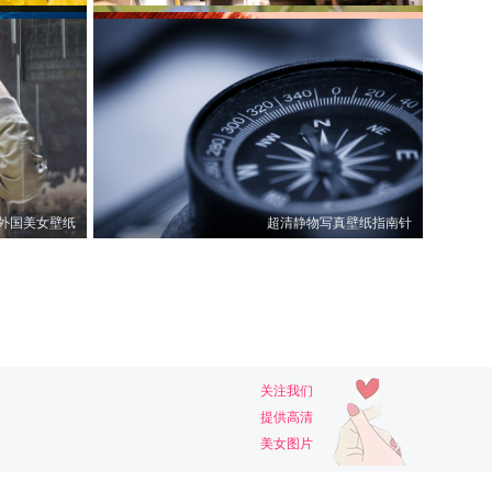
雨天水面壁纸
清壁纸留声机
超清静物壁纸铁线莲
纸弹吉他的人
超清静物壁纸紫色的雏菊花
雨后的向日葵
超清壁纸日本东京酒吧
0
0
纸金黄色玫瑰
超清静物壁纸紫色的菊苣
0
0
0
0
超清静物壁纸羽毛特写
0
0
0
0
外国美女壁纸
超清静物写真壁纸指南针
0
0
0
0
0
0
0
0
0
0
0
0
0
0
关注我们
提供高清
美女图片