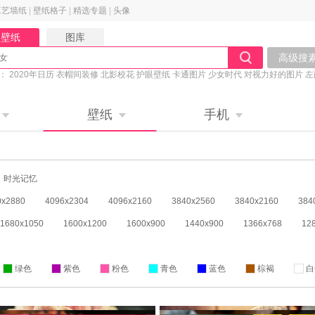
工艺墙纸
|
壁纸格子
|
精选专题
|
头像
壁纸
图库
高级搜
：
2020年日历
衣帽间装修
北影校花
护眼壁纸
卡通图片
少女时代
对视力好的图片
左
桌面主图
养眼美女
壁纸
手机
时光记忆
0x2880
4096x2304
4096x2160
3840x2560
3840x2160
384
1680x1050
1600x1200
1600x900
1440x900
1366x768
12
绿色
紫色
粉色
青色
蓝色
棕褐
白