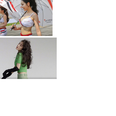
极品爆乳汽车宝贝身穿性感吊带
时尚成熟性感女神杨幂红秀封面写真