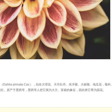
丽花（Dahlia pinnata Cav.），别名大理花、天竺牡丹、东洋菊、大丽菊、地瓜花，菊
，粗壮。原产于墨西哥，墨西哥人把它视为大方、富丽的象征，因此将它尊为国花。