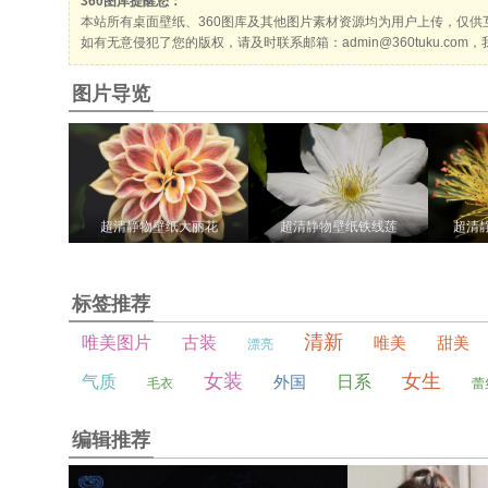
360图库提醒您：
本站所有
桌面壁纸
、
360图库
及其他图片素材资源均为用户上传，仅供
如有无意侵犯了您的版权，请及时联系邮箱：admin@360tuku.c
图片导览
超清静物壁纸大丽花
超清静物壁纸铁线莲
超清
标签推荐
清新
唯美图片
古装
唯美
甜美
漂亮
女装
女生
气质
外国
日系
毛衣
蕾
编辑推荐