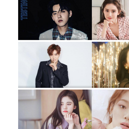
吴亦凡时间海帅气休闲写真
极品性感女神
罗志祥时尚休闲帅气写真
性感女神宋茜