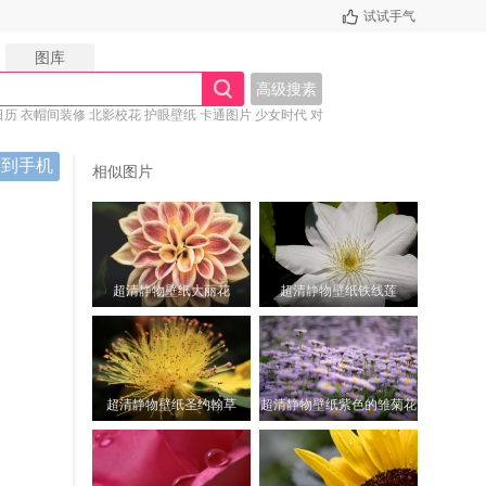
试试手气
图库
高级搜素
日历
衣帽间装修
北影校花
护眼壁纸
卡通图片
少女时代
对
面壁纸
桌面主图
养眼美女
描到手机
相似图片
超清静物壁纸大丽花
超清静物壁纸铁线莲
超清静物壁纸圣约翰草
超清静物壁纸紫色的雏菊花