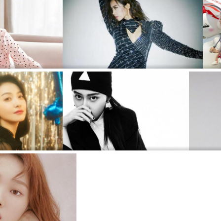
杨幂睡衣妖娆妩媚写真
时尚大片封面蔡依林湿发造型写真
复古妩媚妖娆迷人写真
曹曦月性感摩登时尚休闲唯美写真