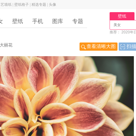
工艺墙纸
|
壁纸格子
|
精选专题
|
头像
壁纸
女
壁纸
手机
图库
专题
推荐：
2020年
视力好的图片
左
大丽花
查看清晰大图
扫