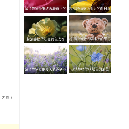
超清静物壁纸雨后的向日葵
超清静物壁纸玫瑰花瓣上的
水珠
超清静物壁纸草地上的维尼
超清静物壁纸金黄色玫瑰
熊
超清静物壁纸紫色的菊苣
超清静物壁纸夏天紫色的花
下面是为你推荐的更多相似内容
科、大丽花
超清雨天水面壁纸
超清静物壁纸
0
0
0