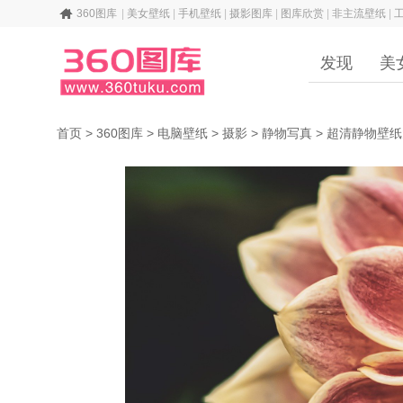
360图库
|
美女壁纸
|
手机壁纸
|
摄影图库
|
图库欣赏
|
非主流壁纸
|
发现
美
首页
>
360图库
>
电脑壁纸
>
摄影
>
静物写真
>
超清静物壁纸