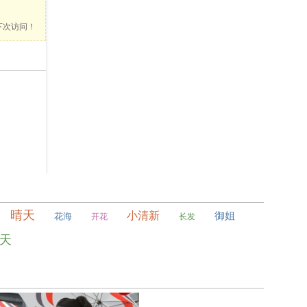
便下次访问！
色彩艳丽的铅笔简约特写
0
0
晴天
小清新
御姐
花海
开花
长发
源氏物语
蒸笼
0
0
天