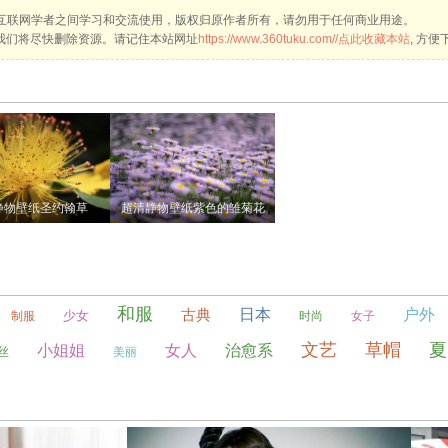
互联网学者之间学习和交流使用，版权归原作者所有，请勿用于任何商业用途。
om，我们将尽快删除资源。请记住本站网址
https://www.360tuku.com//点此收藏本站
, 方
静物壁纸圣约翰草
超清静物壁纸紫色的雏菊花
和服
古典
日本
户外
少女
制服
时尚
女子
文艺
草帽
夏
小姐姐
女人
治愈系
丝
美丽