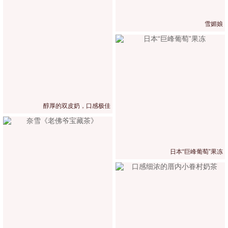
雪媚娘
醇厚的双皮奶，口感极佳
日本“巨峰葡萄”果冻