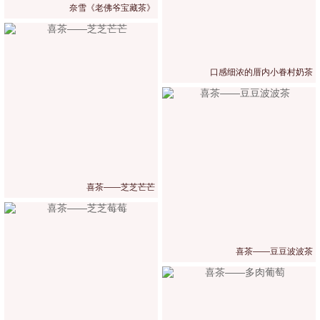
奈雪《老佛爷宝藏茶》
口感细浓的厝内小眷村奶茶
喜茶——芝芝芒芒
喜茶——豆豆波波茶